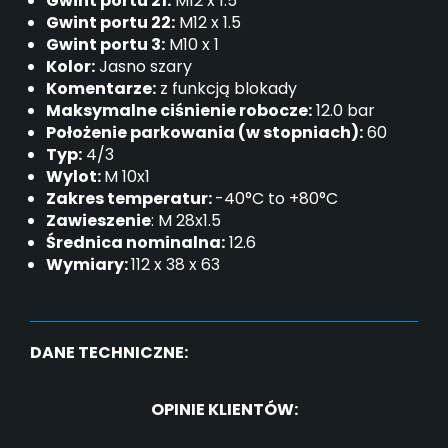
Gwint portu 21:
M12 x 1.5
Gwint portu 22:
M12 x 1.5
Gwint portu 3:
M10 x 1
Kolor:
Jasno szary
Komentarze:
z funkcją blokady
Maksymalne ciśnienie robocze:
12.0 bar
Położenie parkowania (w stopniach):
60
Typ:
4/3
Wylot:
M 10x1
Zakres temperatur:
-40°C to +80°C
Zawieszenie
: M 28x1.5
Średnica nominalna:
12.6
Wymiary:
112 x 38 x 63
DANE TECHNICZNE:
OPINIE KLIENTÓW: