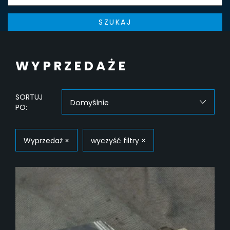
SZUKAJ
WYPRZEDAŻE
SORTUJ
Domyślnie
PO:
Wyprzedaż
×
wyczyść filtry
×