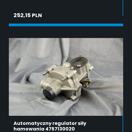
252,15 PLN
DODAJ DO KOSZYKA
Automatyczny regulator siły
hamowania 4757130020