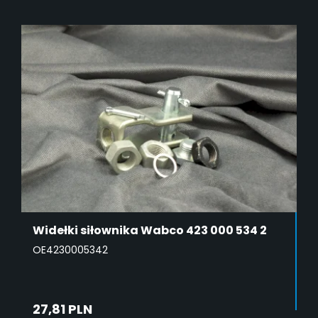
DODAJ DO KOSZYKA
Widełki siłownika Wabco 423 000 534 2
OE4230005342
27,81 PLN