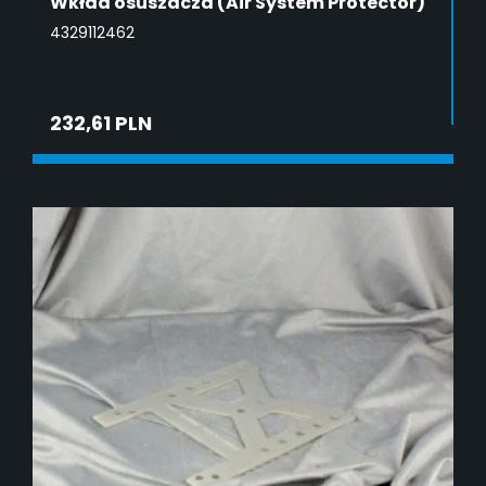
Wkład osuszacza (Air System Protector)
4329112462
232,61 PLN
DODAJ DO KOSZYKA