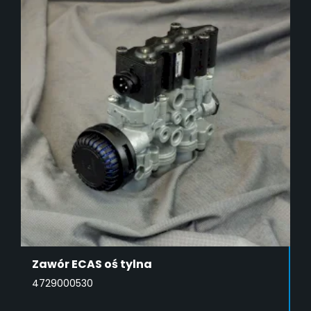
Zawór ECAS oś tylna
4729000530