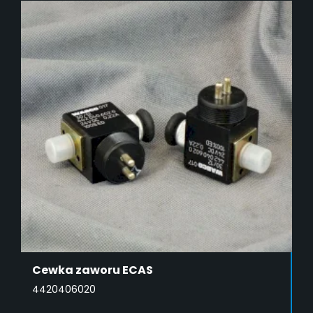
Cewka zaworu ECAS
4420406020