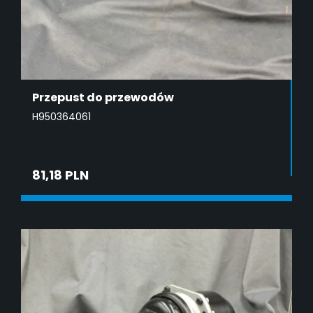
Przepust do przewodów
H950364061
81,18 PLN
DODAJ DO KOSZYKA