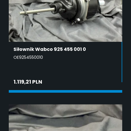
Siłownik Wabco 925 455 001 0
OE9254550010
1.119,21 PLN
DODAJ DO KOSZYKA