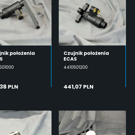
jnik położenia
Czujnik położenia
S
ECAS
501000
4410501200
,38 PLN
441,07 PLN
DODAJ DO
DODAJ DO
KOSZYKA
KOSZYKA