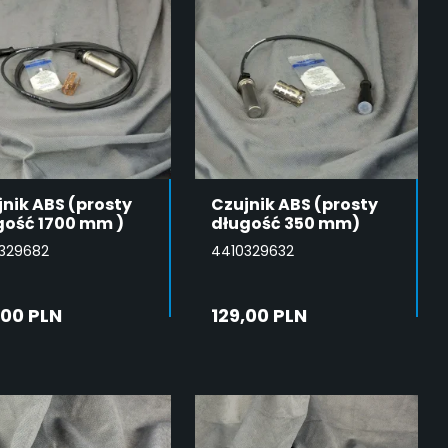
nik ABS (prosty
Czujnik ABS (prosty
gość 1700 mm )
długość 350 mm)
329682
4410329632
,00 PLN
129,00 PLN
DODAJ DO
DODAJ DO
KOSZYKA
KOSZYKA