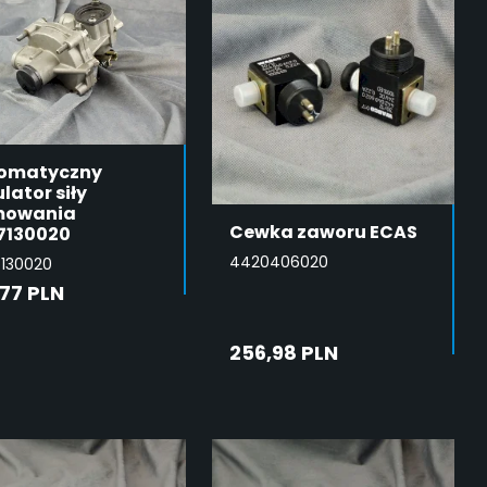
omatyczny
lator siły
owania
Cewka zaworu ECAS
7130020
4420406020
130020
,77 PLN
DODAJ DO
256,98 PLN
KOSZYKA
DODAJ DO
KOSZYKA