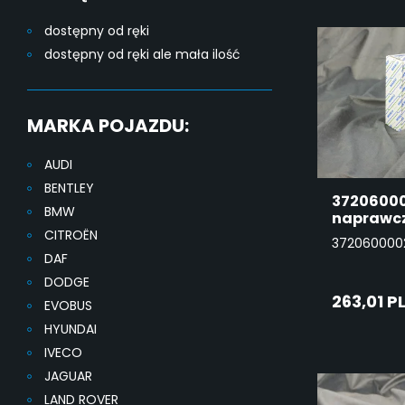
dostępny od ręki
dostępny od ręki ale mała ilość
MARKA POJAZDU:
AUDI
BENTLEY
37206000
BMW
naprawc
CITROËN
372060000
DAF
DODGE
263,01 P
EVOBUS
HYUNDAI
DO
IVECO
JAGUAR
KO
LAND ROVER