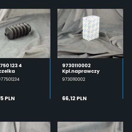
750 123 4
9730110002
czelka
Kpl.naprawczy
77501234
9730110002
05 PLN
66,12 PLN
DODAJ DO
DODAJ DO
KOSZYKA
KOSZYKA