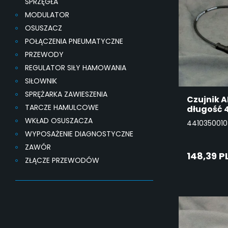
SPRZĘGŁA
MODULATOR
OSUSZACZ
POŁĄCZENIA PNEUMATYCZNE
PRZEWODY
REGULATOR SIŁY HAMOWANIA
SIŁOWNIK
SPRĘŻARKA ZAWIESZENIA
Czujnik A
TARCZE HAMULCOWE
długość 
WKŁAD OSUSZACZA
4410350010
WYPOSAŻENIE DIAGNOSTYCZNE
ZAWÓR
148,39 P
ZŁĄCZE PRZEWODÓW
DO
KO