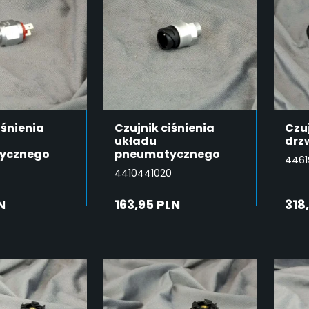
iśnienia
Czujnik ciśnienia
Czu
układu
drz
ycznego
pneumatycznego
4461
4410441020
N
163,95 PLN
318
DAJ DO
DODAJ DO
SZYKA
KOSZYKA