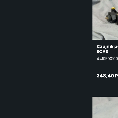
Czujnik p
ECAS
4410500100
348,40 
DO
KO