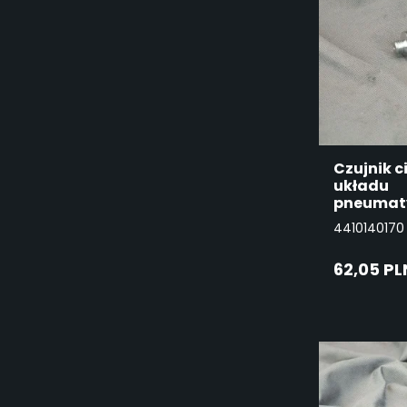
Czujnik c
układu
pneumat
4410140170
62,05 PL
DO
KO