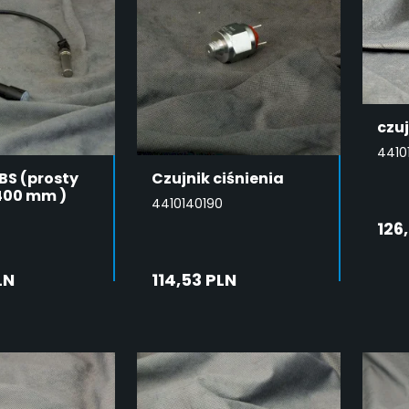
czuj
4410
BS (prosty
Czujnik ciśnienia
400 mm )
4410140190
126
LN
114,53 PLN
DAJ DO
DODAJ DO
SZYKA
KOSZYKA