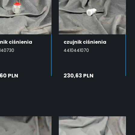
nik ciśnienia
czujnik ciśnienia
140730
4410441070
,60 PLN
230,63 PLN
DODAJ DO
DODAJ DO
KOSZYKA
KOSZYKA