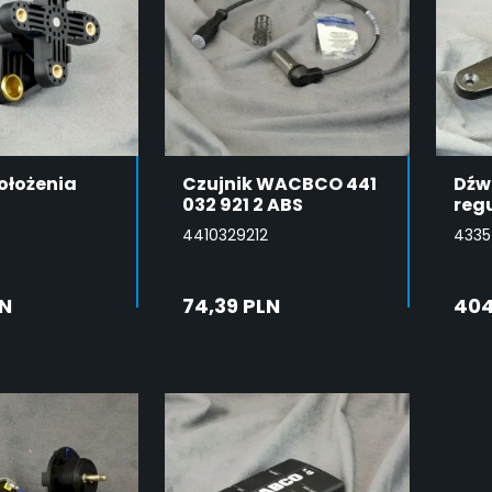
ołożenia
Czujnik WACBCO 441
Dźw
032 921 2 ABS
reg
4410329212
4335
LN
74,39 PLN
404
DAJ DO
DODAJ DO
SZYKA
KOSZYKA