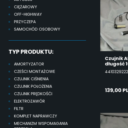
CIĘŻAROWY
OFF-HIGHWAY
PRZYCZEPA
SAMOCHÓD OSOBOWY
TYP PRODUKTU:
Czujnik 
długość 
AMORTYZATOR
CZEŚCI MONTAŻOWE
441032922
CZUJNIK CIŚNIENIA
CZUJNIK POŁOŻENIA
139,00 P
CZUJNIK PRĘDKOŚĆI
ELEKTROZAWÓR
DO
FILTR
KO
KOMPLET NAPRAWCZY
MECHANIZM WSPOMAGANIA