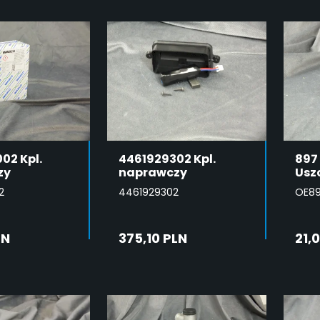
02 Kpl.
4461929302 Kpl.
897 
zy
naprawczy
Usz
2
4461929302
OE89
LN
375,10 PLN
21,
DAJ DO
DODAJ DO
SZYKA
KOSZYKA