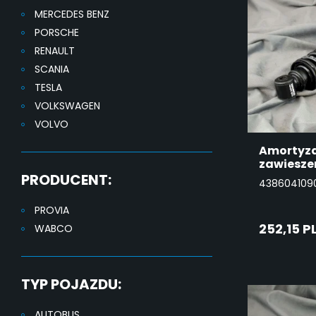
MERCEDES BENZ
PORSCHE
RENAULT
SCANIA
TESLA
VOLKSWAGEN
VOLVO
Amortyz
zawiesze
PRODUCENT:
438604109
PROVIA
252,15 P
WABCO
DO
TYP POJAZDU:
KO
AUTOBUS