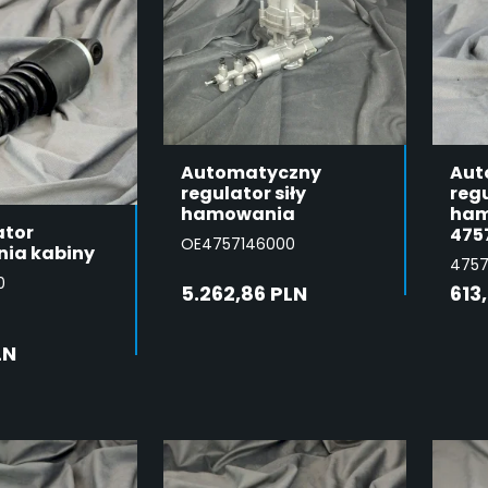
Automatyczny
Aut
regulator siły
regu
hamowania
ham
ator
475
OE4757146000
nia kabiny
4757
0
5.262,86 PLN
613
DODAJ DO
LN
KOSZYKA
DAJ DO
SZYKA