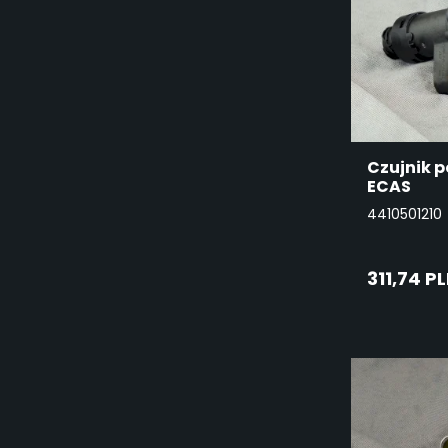
Czujnik p
ECAS
4410501210
311,74 P
DO
KO