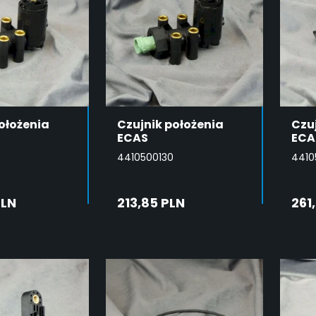
ołożenia
Czujnik położenia
Czu
ECAS
ECA
4410500130
4410
PLN
213,85 PLN
261
DAJ DO
DODAJ DO
SZYKA
KOSZYKA