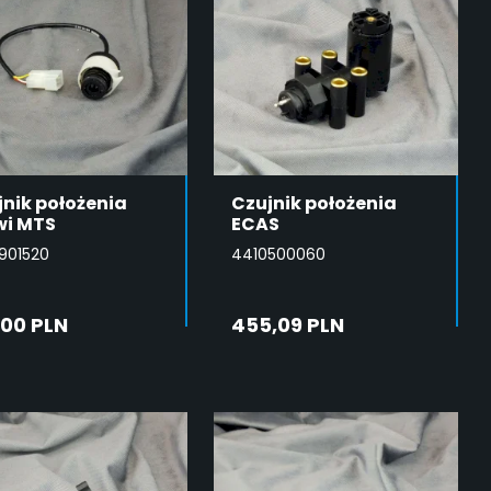
jnik położenia
Czujnik położenia
wi MTS
ECAS
901520
4410500060
,00 PLN
455,09 PLN
DODAJ DO
DODAJ DO
KOSZYKA
KOSZYKA