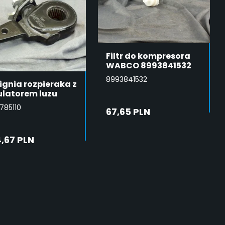
Filtr do kompresora
WABCO 8993841532
8993841532
ignia rozpieraka z
ulatorem luzu
785110
67,65 PLN
DODAJ DO
,67 PLN
KOSZYKA
DODAJ DO
KOSZYKA