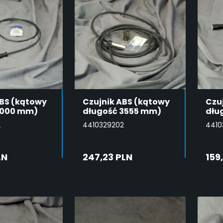
ABS (kątowy
Czujnik ABS (kątowy
Czuj
1000 mm)
długość 3555 mm)
dłu
2
4410329202
4410
LN
247,23 PLN
159
DAJ DO
DODAJ DO
SZYKA
KOSZYKA