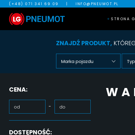
(+48) 071 341 69 09
|
INFO@PNEUMOT.PL
STRONA 
ZNAJDŹ PRODUKT,
KTÓREG
Marka pojazdu
Typ
WA
CENA:
-
DOSTĘPNOŚĆ: